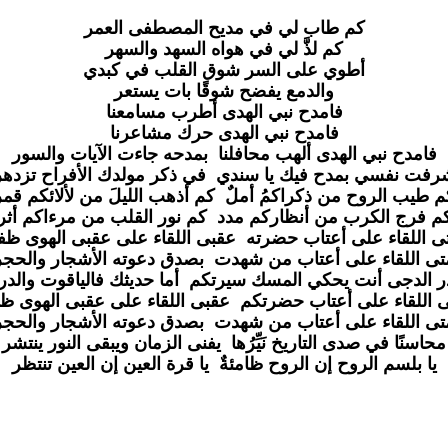
كم طاب لي في مديح المصطفى العمر
كم لذَّ لي في هواه السهد والسهر
أطوي على السر شوق القلب في كبدي
والدمع يفضح شوقًا بات يستعر
فامدح نبي الهدى أطرب مسامعنا
فامدح نبي الهدى حرك مشاعرنا
فامدح نبي الهدى ألهب محافلنا
بمدحه جاءت الآيات والسور
رفت نفسي بمدح فيك يا سندي
في ذكر مولدك الأفراح تزدهر
م طيب الروح من ذكراكمُ أملٌ
كم أذهب الليلَ من لألائكم قمر
م فرج الكرب من أنظاركم مدد
كم نور القلب من مرءاكم أثر
ى اللقاء على أعتاب حضرته
عقبى اللقاء على عقبى الهوى ظف
تى اللقاء على أعتاب من شهدت
بصدق دعوته الأشجار والحجر
ر الدجى أنت يحكي المسك سيرتكم
أما حديثك فالياقوت والدر
 اللقاء على أعتاب حضرتكم
عقبى اللقاء على عقبى الهوى ظ
تى اللقاء على أعتاب من شهدت
بصدق دعوته الأشجار والحجر
محاسنًا في صدى التاريخ نَيِّرُها
يفنى الزمان ويبقى النور ينتشر
يا بلسم الروح إن الروح ظامئةٌ
يا قرة العين إن العين تنتظر