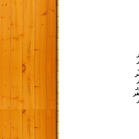
ر
ر
فر