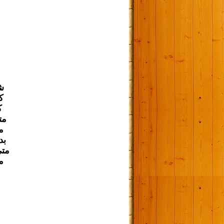
ش
ك
ك
مت
م
بد
متى
م